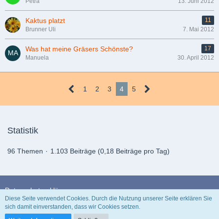
Petra
13. Juni 2012
Kaktus platzt
11
Brunner Uli
7. Mai 2012
Was hat meine Gräsers Schönste?
17
Manuela
30. April 2012
1
2
3
4
5
Statistik
96 Themen
1.103 Beiträge (0,18 Beiträge pro Tag)
Datenschutzerklärung
Diese Seite verwendet Cookies. Durch die Nutzung unserer Seite erklären Sie
sich damit einverstanden, dass wir Cookies setzen.
Community-Software:
WoltLab Suite™ 3.1.29