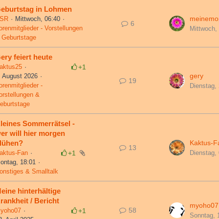
eburtstag in Lohmen
meinemo
SR
Mittwoch, 06:40
6
orenmitglieder - Vorstellungen
Mittwoch,
 Geburtstage
ery feiert heute
aktus25
+1
gery
. August 2026
19
orenmitglieder -
Dienstag,
orstellungen &
eburtstage
leines Sommerrätsel -
er will hier morgen
Kaktus-F
lühen?
13
Dienstag,
aktus-Fan
+1
ontag, 18:01
onstiges & Smalltalk
eine hinterhältige
rankheit / Bericht
myoho07
58
yoho07
+1
Sonntag, 