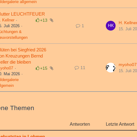
ildergalerie allgemein
utter LEUCHTFEUER
. Kellner
+13
H. Kellne
1
5. Juli 2026
15. Juli 2
üchtungen &
euvorstellungen
lüten bei Siegfried 2026
on Kreuzungen Bernd
eller die bleiben
myoho07
11
yoho07
+15
15. Juli 2
0. Mai 2026
ildergalerie
llgemein
ene Themen
Antworten
Letzte Antwort
eburtstag in Lohmen