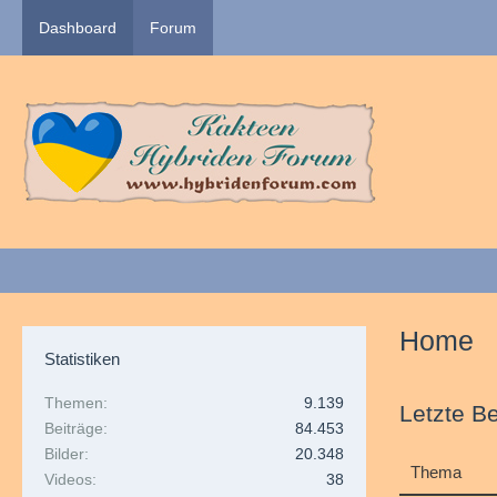
Dashboard
Forum
Home
Statistiken
Themen
9.139
Letzte Be
Beiträge
84.453
Bilder
20.348
Thema
Videos
38