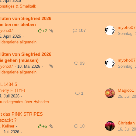
3. April 2025
onstiges & Smalltalk
lüten von Siegfried 2026
ie bei mir bleiben
myoho07
107
yoho07
+2
Sonntag, 
6. April 2026
ildergalerie allgemein
lüten von Siegfried 2026
ie gehen (müssen)
myoho07
99
yoho07
18. Mai 2026
Sonntag, 
ildergalerie allgemein
L 1434.5
Magico1
hierry F. (TYF)
1
4. Juli 2026
25. Juli 2
rundlegendes über Hybriden
st das PINK STRIPES
ezackt ?
Christian
10
. Kellner
+5
16. Juli 2
1. Juli 2026