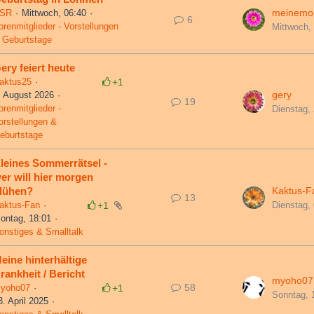
meinemo
SR
Mittwoch, 06:40
6
orenmitglieder - Vorstellungen
Mittwoch,
 Geburtstage
ery feiert heute
aktus25
+1
gery
. August 2026
19
orenmitglieder -
Dienstag,
orstellungen &
eburtstage
leines Sommerrätsel -
er will hier morgen
Kaktus-F
lühen?
13
Dienstag,
aktus-Fan
+1
ontag, 18:01
onstiges & Smalltalk
eine hinterhältige
rankheit / Bericht
myoho07
58
yoho07
+1
Sonntag, 
3. April 2025