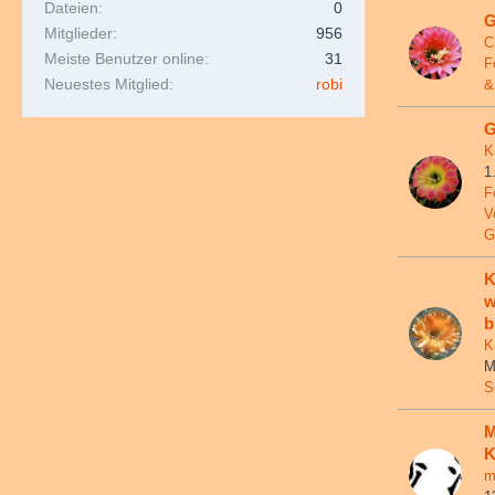
Dateien
0
G
Mitglieder
956
C
Meiste Benutzer online
31
F
Neuestes Mitglied
robi
&
G
K
1
F
V
G
K
w
b
K
M
S
M
K
m