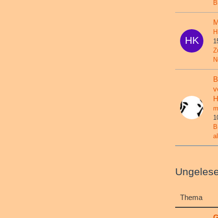
B
M
H
1
Z
N
B
v
H
m
1
B
a
Ungeles
Thema
G