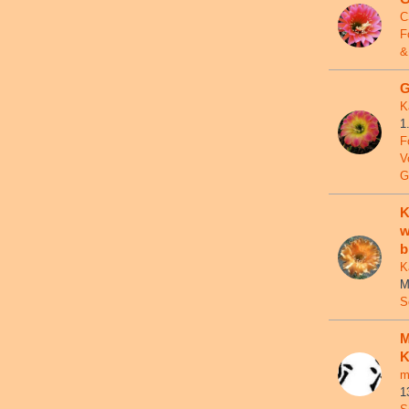
C
F
&
G
K
1
F
V
G
K
w
b
K
M
S
M
K
m
1