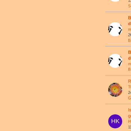
1
S
B
d
m
2
B
B
d
m
B
R
T
2
G
I
g
H
1