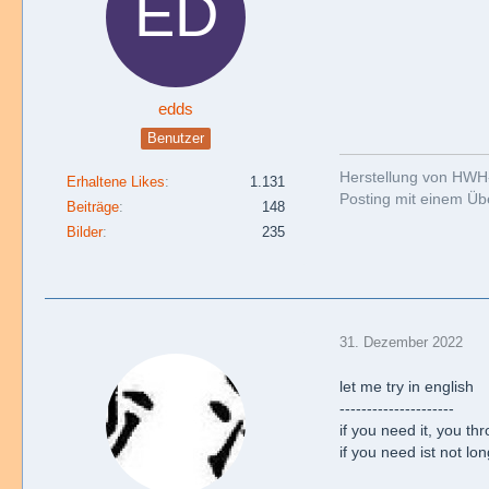
edds
Benutzer
Herstellung von HWH
Erhaltene Likes
1.131
Posting mit einem Übe
Beiträge
148
Bilder
235
31. Dezember 2022
let me try in english
---------------------
if you need it, you th
if you need ist not lon