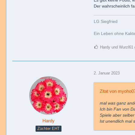
Der wahrscheinlich fa
LG Siegfried
Ein Leben ohne Kaktee
Hardy und Wurzl61 g
2. Januar 2023
Zitat von myoho0
mal was ganz and
Ich bin Fan von Da
Spiele aber selber
Hardy
Ist unendlich mal 
Züchter EHT