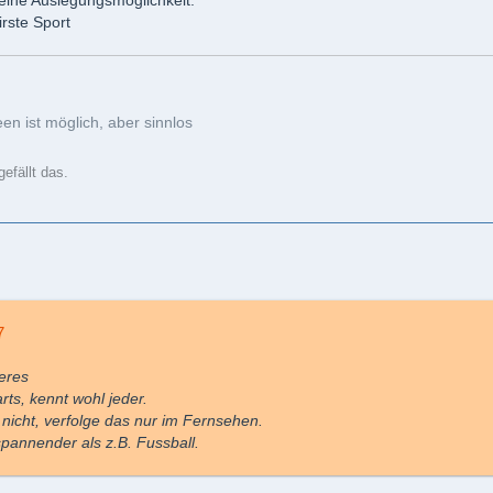
irste Sport
n ist möglich, aber sinnlos
efällt das.
7
eres
rts, kennt wohl jeder.
 nicht, verfolge das nur im Fernsehen.
spannender als z.B. Fussball.