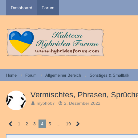
Dashboard
Forum
Home
Forum
Allgemeiner Bereich
Sonstiges & Smalltalk
Vermischtes, Phrasen, Sprüche
myoho07
2. Dezember 2022
1
2
3
4
5
…
19