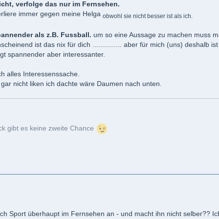
icht, verfolge das nur im Fernsehen.
 verliere immer gegen meine Helga
obwohl sie nicht besser ist als ich.
pannender als z.B. Fussball.
um so eine Aussage zu machen muss m
heinend ist das nix für dich ............... aber für mich (uns) deshalb is
ngt spannender aber interessanter.
och alles Interessenssache.
 gar nicht liken ich dachte wäre Daumen nach unten.
uck gibt es keine zweite Chance
h Sport überhaupt im Fernsehen an - und macht ihn nicht selber?? Ic