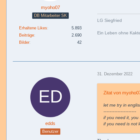
myoho07
DB Mitarbeiter SK
LG Siegfried
Erhaltene Likes
5.893
Ein Leben ohne Kaktee
Beiträge
2.690
Bilder
42
31. Dezember 2022
Zitat von myoho0
let me try in engli
---------------------
if you need it, you
edds
if you need is not 
Benutzer