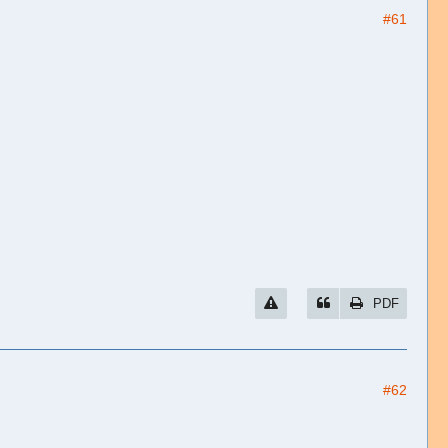
#61
PDF
#62