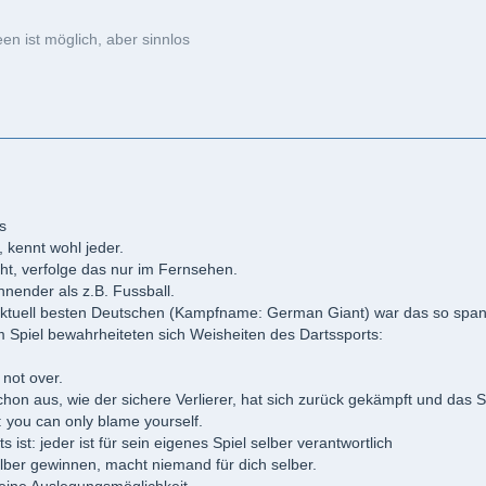
n ist möglich, aber sinnlos
s
, kennt wohl jeder.
cht, verfolge das nur im Fernsehen.
nnender als z.B. Fussball.
aktuell besten Deutschen (Kampfname: German Giant) war das so spann
 Spiel bewahrheiteten sich Weisheiten des Dartssports:
t not over.
schon aus, wie der sichere Verlierer, hat sich zurück gekämpft und das
: you can only blame yourself.
ist: jeder ist für sein eigenes Spiel selber verantwortlich
lber gewinnen, macht niemand für dich selber.
keine Auslegungsmöglichkeit.