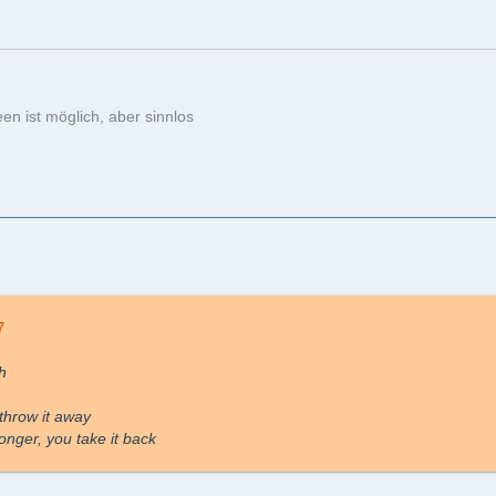
n ist möglich, aber sinnlos
7
sh
 throw it away
longer, you take it back