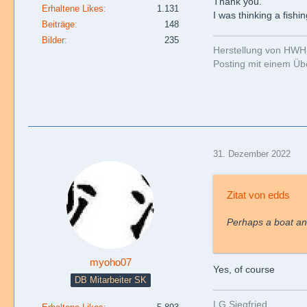
Thank you.
Erhaltene Likes
1.131
I was thinking a fishi
Beiträge
148
Bilder
235
Herstellung von HWH
Posting mit einem Übe
31. Dezember 2022
Zitat von edds
Perhaps a boat a
myoho07
Yes, of course
DB Mitarbeiter SK
LG Siegfried