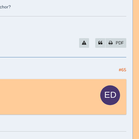
nchor?
PDF
#65