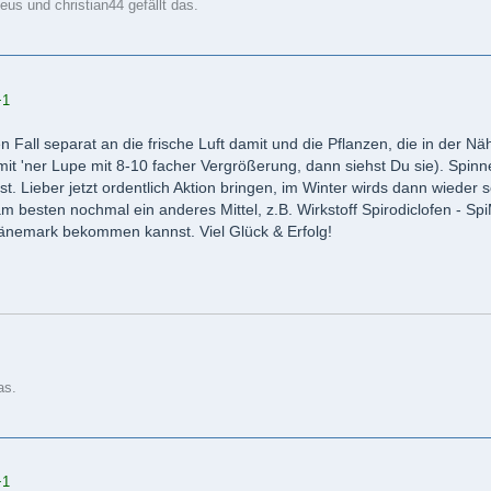
us und christian44 gefällt das.
+1
n Fall separat an die frische Luft damit und die Pflanzen, die in der
mit 'ner Lupe mit 8-10 facher Vergrößerung, dann siehst Du sie). Sp
ist. Lieber jetzt ordentlich Aktion bringen, im Winter wirds dann wieder s
 besten nochmal ein anderes Mittel, z.B. Wirkstoff Spirodiclofen - Sp
änemark bekommen kannst. Viel Glück & Erfolg!
as.
+1