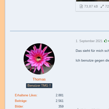
73,87 kB
72
1. September 2021
Das sieht für mich s
Ich benutze gegen die
Thomas
Benutzer TMG †
Erhaltene Likes
2.881
Beiträge
2.561
Bilder
359