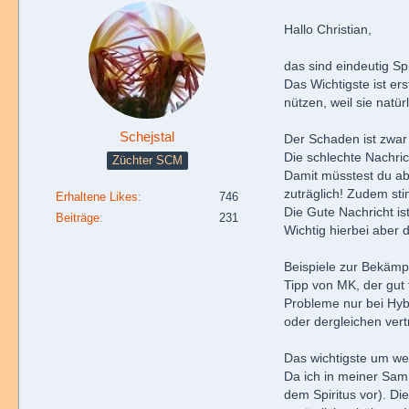
Hallo Christian,
das sind eindeutig Sp
Das Wichtigste ist e
nützen, weil sie natü
Schejstal
Der Schaden ist zwar
Die schlechte Nachric
Züchter SCM
Damit müsstest du a
zuträglich! Zudem st
Erhaltene Likes
746
Die Gute Nachricht i
Beiträge
231
Wichtig hierbei aber
Beispiele zur Bekämp
Tipp von MK, der gut
Probleme nur bei Hyb
oder dergleichen vert
Das wichtigste um wei
Da ich in meiner Sam
dem Spiritus vor). Die