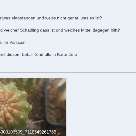
 etwas eingefangen und weiss nicht genau was es ist?
nd welcher Schädling dass ist und welches Mittel dagegen hilft?
l im Vorraus!
mit diesem Befall. Sind alle in Karantäne
241130906_271814308106509_71185492617683790_n.jpg