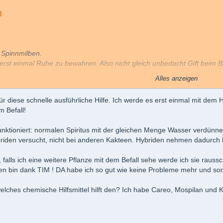
l
 Spinnmilben.
t erst einmal Ruhe zu bewahren. Also nicht gleich unbedacht Gift beim
sie nützen, weil sie natürlich auch alle Nützlinge töten und so das nat
Alles anzeigen
war nicht schön anzusehen, aber die Pflanzen können mit etwas Aufwa
ür diese schnelle ausführliche Hilfe. Ich werde es erst einmal mit dem
richt ist, man kriegt die Schädlinge nicht mehr los. Außer du möchtest
 Befall!
u aber mehrfach deine gesamte Sammlung eingiften um überhaupt ein
funktioniert: normalen Spiritus mit der gleichen Menge Wasser verdünn
icht zuträglich! Zudem stinkt das Gewächshaus danach für Wochen und k
riden versucht, nicht bei anderen Kakteen. Hybriden nehmen dadurch
t ist, dass man mit ein paar einfachen Tricks verhindern kann, dass 
alls ich eine weitere Pflanze mit dem Befall sehe werde ich sie rauss
ber das Pflegeprogramm regelmäßig, nahezu täglich zu wiederholen.
n bin dank TIM ! DA habe ich so gut wie keine Probleme mehr und sons
ämpfung:
welches chemische Hilfsmittel hilft den? Ich habe Careo, Mospilan und Ko
gut funktioniert: normalen Spiritus mit der gleichen Menge Wasser ver
e nur bei Hybriden versucht, nicht bei anderen Kakteen. Hybriden neh
lmen oder dergleichen vertragen das nicht!