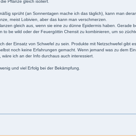
die Pflanze gleich isoliert.
ßig sprüht (an Sonnentagen mache ich das täglich), kann man derarti
lanze, meist Lobivien, aber das kann man verschmerzen.
lanzen gleich aus, wenn sie eine zu dünne Epidermis haben. Gerade bei 
orn to be wild oder der Feuergöttin Chensit zu kombinieren, um so züc
uch der Einsatz von Schwefel zu sein. Produkte mit Netzschwefel gibt es
selbst noch keine Erfahrungen gemacht. Wenn jemand was zu dem Eins
 wäre ich an der Info durchaus auch interessiert.
n wenig und viel Erfolg bei der Bekämpfung.
.