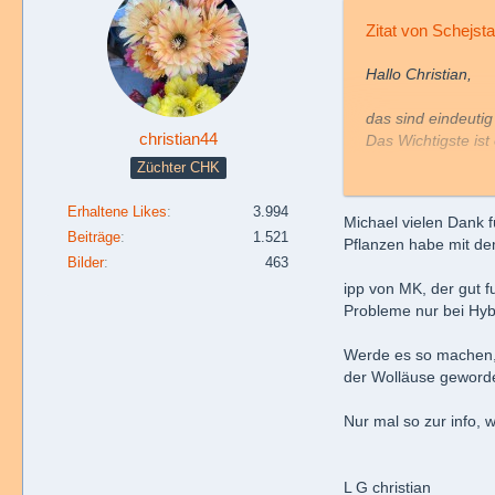
Zitat von Schejsta
Hallo Christian,
das sind eindeutig
christian44
Das Wichtigste is
Pflanzen mehr als 
Züchter CHK
Der Schaden ist z
Erhaltene Likes
3.994
Michael vielen Dank f
Die schlechte Nach
Beiträge
1.521
Pflanzen habe mit dem
verwenden.
Bilder
463
Damit müsstest d
ipp von MK, der gut 
Gesundheit auch n
Probleme nur bei Hyb
Die Gute Nachrich
anrichten.
Werde es so machen, f
Wichtig hierbei a
der Wolläuse geworde
Beispiele zur Bek
Nur mal so zur info, 
Tipp von MK, der 
aber ohne Problem
Sonne sprühen! Pa
L G christian