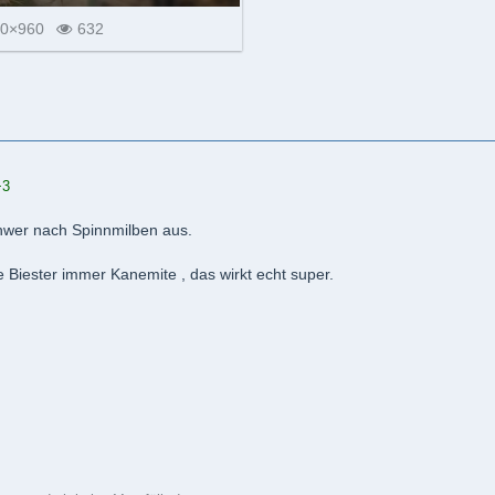
0×960
632
+3
chwer nach Spinnmilben aus.
 Biester immer Kanemite , das wirkt echt super.