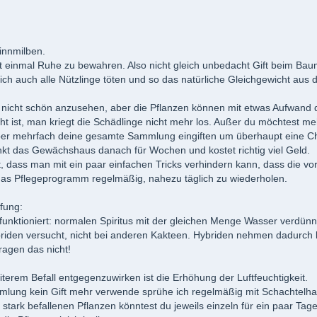
innmilben.
rst einmal Ruhe zu bewahren. Also nicht gleich unbedacht Gift beim Ba
rlich auch alle Nützlinge töten und so das natürliche Gleichgewicht aus 
 nicht schön anzusehen, aber die Pflanzen können mit etwas Aufwand 
ht ist, man kriegt die Schädlinge nicht mehr los. Außer du möchtest m
ber mehrfach deine gesamte Sammlung eingiften um überhaupt eine Ch
inkt das Gewächshaus danach für Wochen und kostet richtig viel Geld.
st, dass man mit ein paar einfachen Tricks verhindern kann, dass die 
 das Pflegeprogramm regelmäßig, nahezu täglich zu wiederholen.
fung:
 funktioniert: normalen Spiritus mit der gleichen Menge Wasser verdün
riden versucht, nicht bei anderen Kakteen. Hybriden nehmen dadurch 
ragen das nicht!
terem Befall entgegenzuwirken ist die Erhöhung der Luftfeuchtigkeit.
mlung kein Gift mehr verwende sprühe ich regelmäßig mit Schachtelhal
 stark befallenen Pflanzen könntest du jeweils einzeln für ein paar Tage