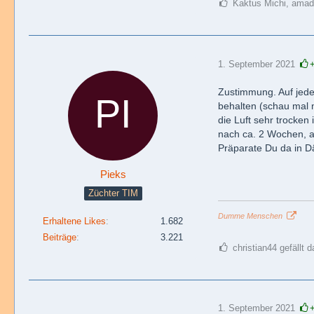
Kaktus Michi, amade
1. September 2021
Zustimmung. Auf jede
behalten (schau mal 
die Luft sehr trocken 
nach ca. 2 Wochen, am
Präparate Du da in D
Pieks
Züchter TIM
Dumme Menschen
Erhaltene Likes
1.682
Beiträge
3.221
christian44 gefällt d
1. September 2021