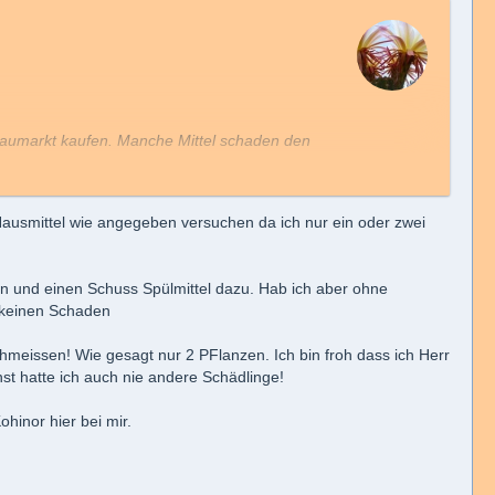
 Baumarkt kaufen. Manche Mittel schaden den
ürliche Gleichgewicht aus der Balance bringen.
nd durchaus gerettet werden.
 Hausmittel wie angegeben versuchen da ich nur ein oder zwei
 mehrfach im Jahr ein systemischen Mittel
e Chance zu haben. Und das wäre deiner
en und einen Schuss Spülmittel dazu. Hab ich aber ohne
ostet richtig viel Geld.
 keinen Schaden
die vorhandenen Schädlinge weiteren Schaden
chmeissen! Wie gesagt nur 2 PFlanzen. Ich bin froh dass ich Herr
t hatte ich auch nie andere Schädlinge!
hinor hier bei mir.
dünnen und einen Schuss Spülmittel dazu. Hab ich
men dadurch keinen Schaden, nur nicht bei voller