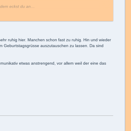
 jedem eckst du an…
sehr ruhig hier. Manchen schon fast zu ruhig. Hin und wieder
 um Geburtstagsgrüsse auszutauschen zu lassen. Da sind
munikativ etwas anstrengend, vor allem weil der eine das