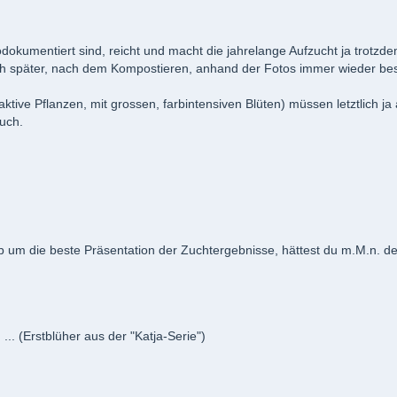
odokumentiert sind, reicht und macht die jahrelange Aufzucht ja trotzd
ch später, nach dem Kompostieren, anhand der Fotos immer wieder best
aktive Pflanzen, mit grossen, farbintensiven Blüten) müssen letztlich j
uch.
m die beste Präsentation der Zuchtergebnisse, hättest du m.M.n. den
 (Erstblüher aus der "Katja-Serie")