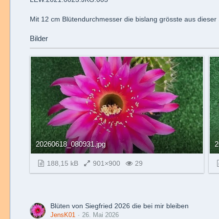
Mit 12 cm Blütendurchmesser die bislang grösste aus dieser 
Bilder
20260618_080931.jpg
2
188,15 kB
901×900
29
Blüten von Siegfried 2026 die bei mir bleiben
JensK01
26. Mai 2026