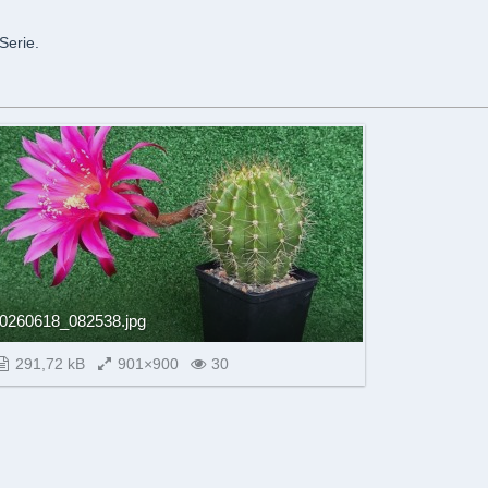
Serie.
0260618_082538.jpg
291,72 kB
901×900
30