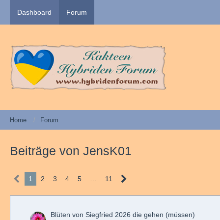
Dashboard
Forum
Home
Forum
Beiträge von JensK01
1
2
3
4
5
…
11
Blüten von Siegfried 2026 die gehen (müssen)