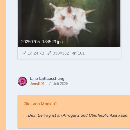
20250705_134523.jpg
14,24 kB
330×362
161
Eine Enttäuschung
JensK01
7. Juli 2025
Zitat von Magico1
... Dein Beitrag ist an Arroganz und Überheblichkeit kaum 