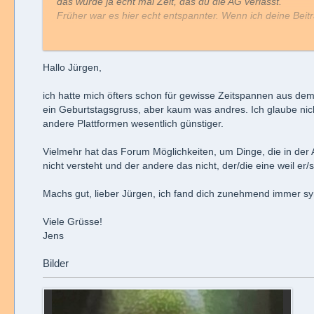
das wurde ja echt mal Zeit, das du die AG verlässt.
Früher war es hier echt entspannter. Wenn ich deine Beit
Vielleicht ist es ja deine Art ?
Mach es gut, und lass es mal gut sein….
Hallo Jürgen,
Gruß Jürgen
ich hatte mich öfters schon für gewisse Zeitspannen aus dem 
ein Geburtstagsgruss, aber kaum was andres. Ich glaube nic
andere Plattformen wesentlich günstiger.
Vielmehr hat das Forum Möglichkeiten, um Dinge, die in der 
nicht versteht und der andere das nicht, der/die eine weil er/
Machs gut, lieber Jürgen, ich fand dich zunehmend immer sy
Viele Grüsse!
Jens
Bilder