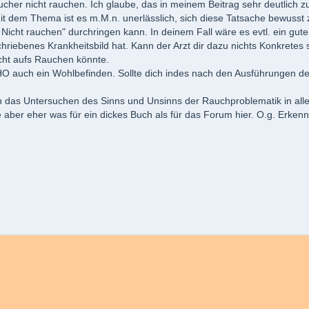
her nicht rauchen. Ich glaube, das in meinem Beitrag sehr deutlich
it dem Thema ist es m.M.n. unerlässlich, sich diese Tatsache bewus
 Nicht rauchen" durchringen kann. In deinem Fall wäre es evtl. ein gu
chriebenes Krankheitsbild hat. Kann der Arzt dir dazu nichts Konkretes
icht aufs Rauchen könnte.
WHO auch ein Wohlbefinden. Sollte dich indes nach den Ausführungen d
das Untersuchen des Sinns und Unsinns der Rauchproblematik in allen 
aber eher was für ein dickes Buch als für das Forum hier. O.g. Erkennt