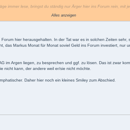
räge immer lese, bringst du ständig nur Ärger hier ins Forum rein, mit
Alles anzeigen
Forum hier herausgehalten. In der Tat war es in solchen Zeiten sehr, 
ht, das Markus Monat für Monat soviel Geld ins Forum investiert, nur
AG im Argen liegen, zu besprechen und ggf. zu lösen. Das ist zwar kom
sie nicht kann, der andere weil er/sie nicht möchte.
mphatischer. Daher hier noch ein kleines Smiley zum Abschied.