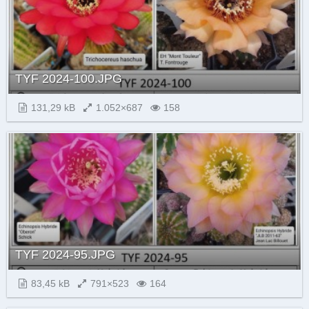
TYF 2024-100.JPG
131,29 kB
1.052×687
158
TYF 2024-95.JPG
83,45 kB
791×523
164