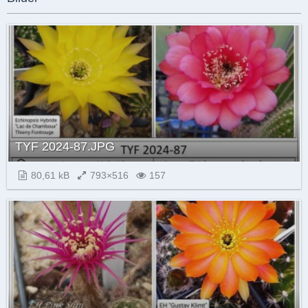
TYF 2024-87.JPG
80,61 kB
793×516
157