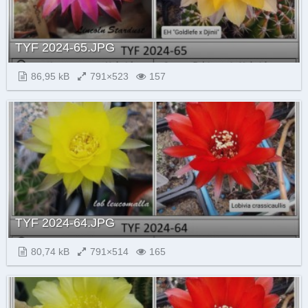
TYF 2024-65.JPG
86,95 kB
791×523
157
TYF 2024-64.JPG
80,74 kB
791×514
165