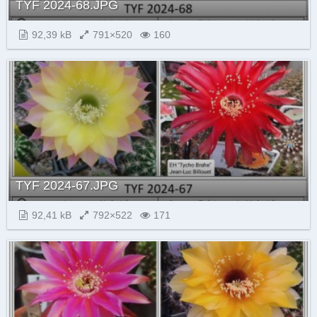
TYF 2024-68.JPG
92,39 kB
791×520
160
TYF 2024-67.JPG
92,41 kB
792×522
171