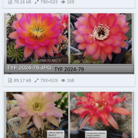
78,16 kB
790×523
169
TYF 2024-79.JPG
89,17 kB
793×519
168