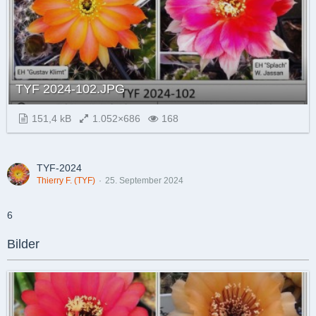
TYF 2024-102.JPG
151,4 kB
1.052×686
168
TYF-2024
Thierry F. (TYF)
25. September 2024
6
Bilder