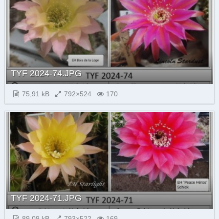
TYF 2024-74.JPG
75,91 kB
792×524
170
TYF 2024-71.JPG
89,09 kB
793×522
169