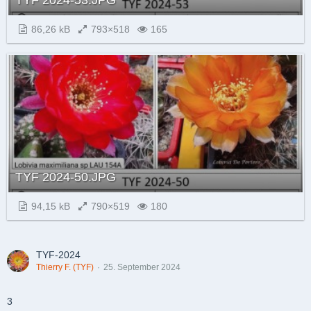
TYF 2024-53.JPG
86,26 kB
793×518
165
TYF 2024-50.JPG
94,15 kB
790×519
180
TYF-2024
Thierry F. (TYF)
25. September 2024
3