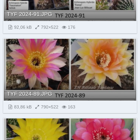
TYF 2024-91.JPG
92,06 kB
792×522
176
TYF 2024-89.JPG
83,86 kB
790×522
163