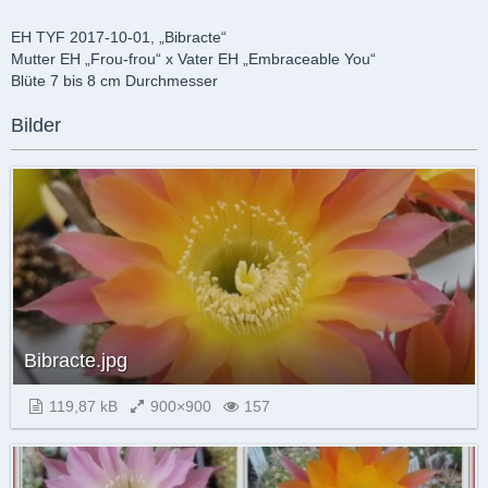
EH TYF 2017-10-01, „Bibracte“
Mutter EH „Frou-frou“ x Vater EH „Embraceable You“
Blüte 7 bis 8 cm Durchmesser
Bilder
Bibracte.jpg
119,87 kB
900×900
157