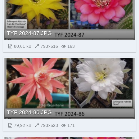
TYF 2024-87.JPG
80,61 kB
793×516
163
TYF 2024-86.JPG
79,92 kB
793×523
171