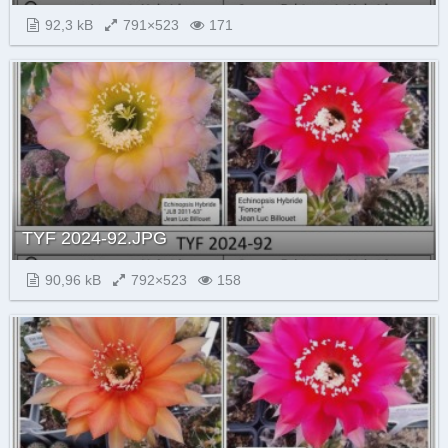
92,3 kB
791×523
171
TYF 2024-92.JPG
90,96 kB
792×523
158