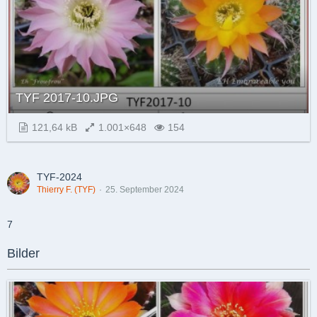
TYF 2017-10.JPG
121,64 kB
1.001×648
154
TYF-2024
Thierry F. (TYF)
25. September 2024
7
Bilder