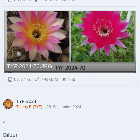
TYF 2024-70.JPG
87,77 kB
793×523
169
TYF-2024
Thierry F. (TYF)
25. September 2024
4
Bilder