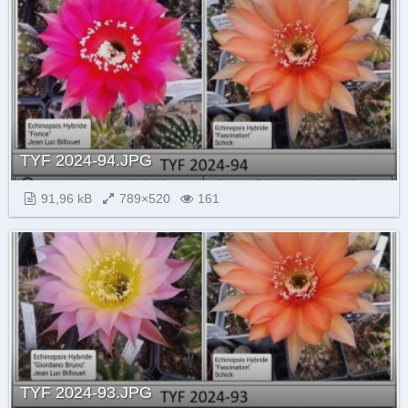
TYF 2024-94.JPG
91,96 kB
789×520
161
TYF 2024-93.JPG