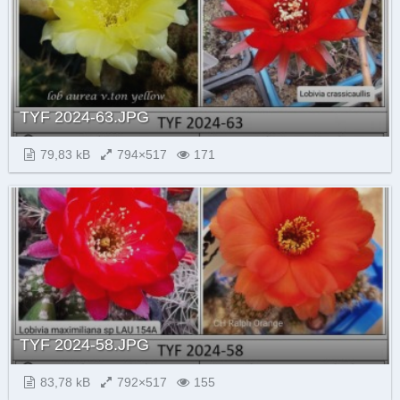
TYF 2024-63.JPG
79,83 kB
794×517
171
TYF 2024-58.JPG
83,78 kB
792×517
155