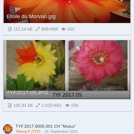
Etoile du Morvan.jpg
112,14 kB
898×899
163
TYF2017-05.JPG
105,91 kB
1.022×661
158
TYF.2017.0005.001 CH "Motus"
Thierry F. (TYF)
26. September 2024