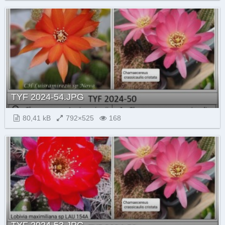
TYF 2024-54.JPG
80,41 kB
792×525
168