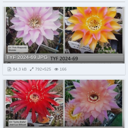
TYF 2024-69.JPG
94,3 kB
792×525
166