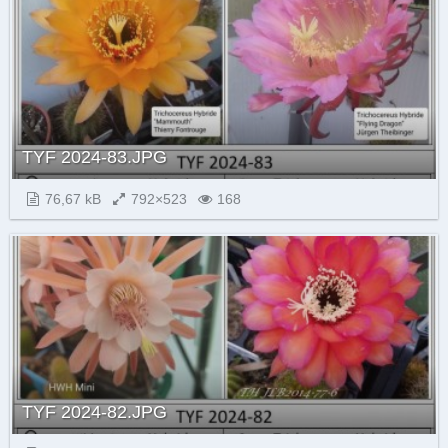
TYF 2024-83.JPG
76,67 kB
792×523
168
TYF 2024-82.JPG