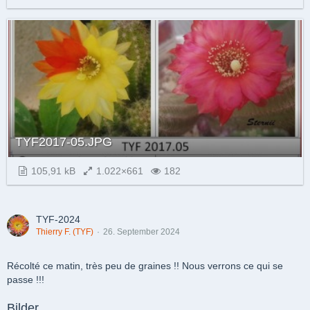
TYF2017-05.JPG
105,91 kB
1.022×661
182
TYF-2024
Thierry F. (TYF)
26. September 2024
Récolté ce matin, très peu de graines !! Nous verrons ce qui se
passe !!!
Bilder