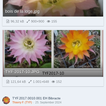
bois de la loge.jpg
96,32 kB
900×900
155
TYF 2017-10.JPG
121,64 kB
1.001×648
152
TYF.2017.0010.001 EH Bibracte
Thierry F. (TYF)
25. September 2024