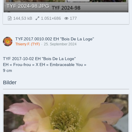
TYF 2024-98.JPG
144,53 kB
1.051×686
177
TYF.2017.0010.002 EH "Bois De La Loge"
Thierry F. (TYF)
25. September 2024
TYF 2017-10-02 EH "Bois De La Loge"
EH « Frou-frou » X EH « Embraceable You »
9 cm
Bilder