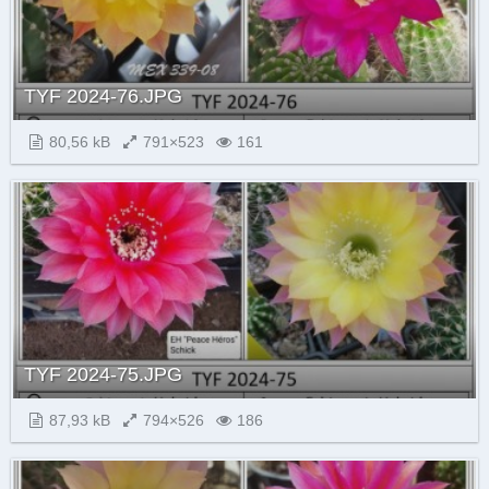
TYF 2024-76.JPG
80,56 kB
791×523
161
TYF 2024-75.JPG
87,93 kB
794×526
186