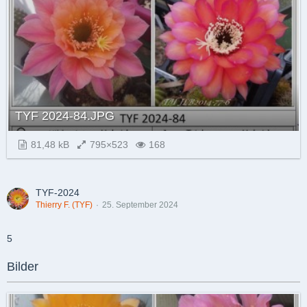
TYF 2024-84.JPG
81,48 kB
795×523
168
TYF-2024
Thierry F. (TYF)
25. September 2024
5
Bilder