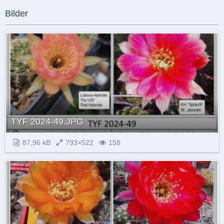
Bilder
TYF 2024-49.JPG
87,96 kB
793×522
158