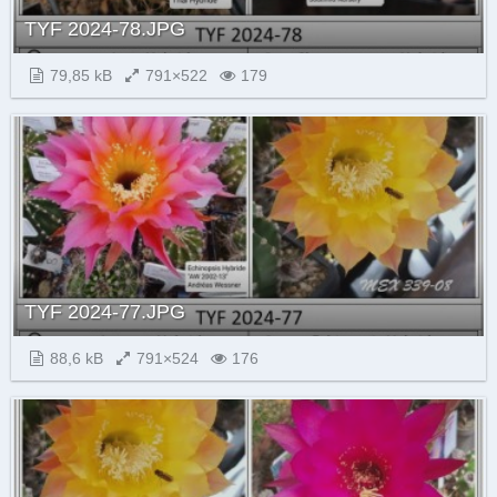
TYF 2024-78.JPG
79,85 kB
791×522
179
TYF 2024-77.JPG
88,6 kB
791×524
176