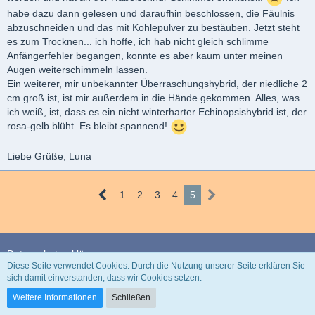
habe dazu dann gelesen und daraufhin beschlossen, die Fäulnis
abzuschneiden und das mit Kohlepulver zu bestäuben. Jetzt steht
es zum Trocknen... ich hoffe, ich hab nicht gleich schlimme
Anfängerfehler begangen, konnte es aber kaum unter meinen
Augen weiterschimmeln lassen.
Ein weiterer, mir unbekannter Überraschungshybrid, der niedliche 2
cm groß ist, ist mir außerdem in die Hände gekommen. Alles, was
ich weiß, ist, dass es ein nicht winterharter Echinopsishybrid ist, der
rosa-gelb blüht. Es bleibt spannend!
Liebe Grüße, Luna
1
2
3
4
5
Datenschutzerklärung
Diese Seite verwendet Cookies. Durch die Nutzung unserer Seite erklären Sie
sich damit einverstanden, dass wir Cookies setzen.
Community-Software:
WoltLab Suite™ 3.1.29
Weitere Informationen
Schließen