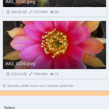
IMG_0240.jpeg
180,93 kB
575×899
58
IMG_0239.jpeg
220,53 kB
798×900
73
Marcello, el48tel, Konni und 5 weiteren gefällt das.
Teilen