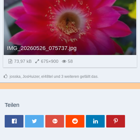
IMG_20260526_075737.jpg
73,97 kB
675×900
58
josska, JosHuizer, el48tel und 3 weiteren gefällt das.
Teilen