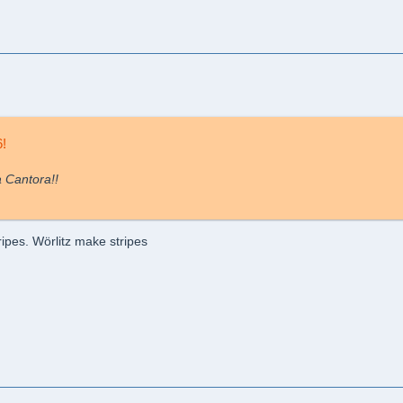
6!
a Cantora!!
ipes. Wörlitz make stripes