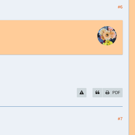
#6
PDF
#7