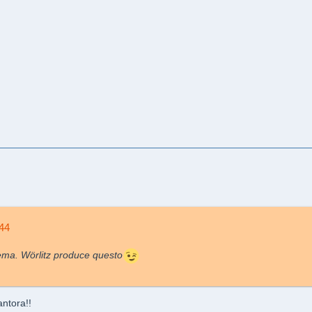
n44
lema. Wörlitz produce questo
antora!!