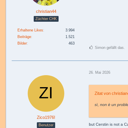
christian44
Züchter CHK
Erhaltene Likes
3.994
Beiträge
1.521
Bilder
463
Simon gefällt das.
26. Mai 2026
Zitat von christia
sì, non è un prob
Zico1976!
but Cerstin is not a C
Benutzer