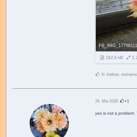
FB_IMG_17798111
162,6 kB
1.
H. Kellner, meinemop
26. Mai 2026
+1
yes is not a problem.