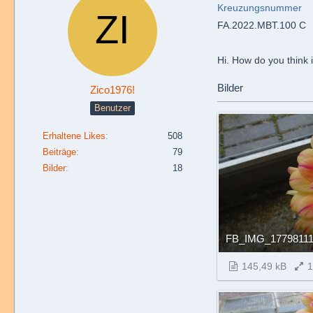
Kreuzungsnummer
FA.2022.MBT.100 C
Hi. How do you think i
Bilder
Zico1976!
Benutzer
Erhaltene Likes
508
Beiträge
79
Bilder
18
FB_IMG_17798111
145,49 kB
1