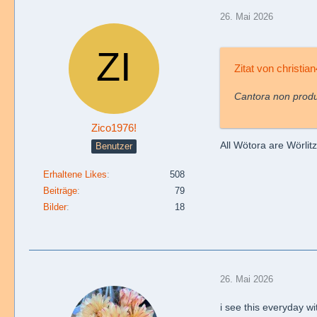
26. Mai 2026
Zitat von christia
Cantora non produc
Zico1976!
All Wötora are Wörlit
Benutzer
Erhaltene Likes
508
Beiträge
79
Bilder
18
26. Mai 2026
i see this everyday w