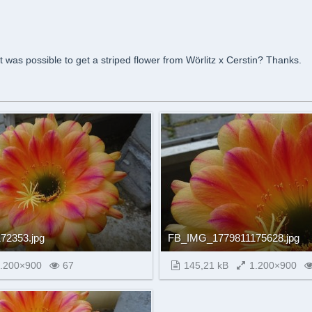
t was possible to get a striped flower from Wörlitz x Cerstin? Thanks.
72353.jpg
FB_IMG_1779811175628.jpg
.200×900
67
145,21 kB
1.200×900