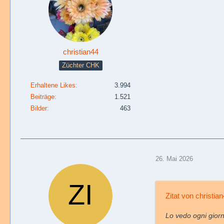
christian44
Züchter CHK
Erhaltene Likes
3.994
Beiträge
1.521
Bilder
463
26. Mai 2026
Zitat von christia
Lo vedo ogni gior