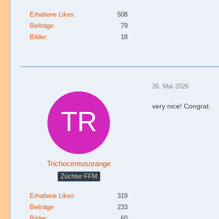
Erhaltene Likes
508
Beiträge
79
Bilder
18
26. Mai 2026
very nice! Congrat.
Trichocereusorange
Züchter FFM
Erhaltene Likes
319
Beiträge
233
Bilder
60