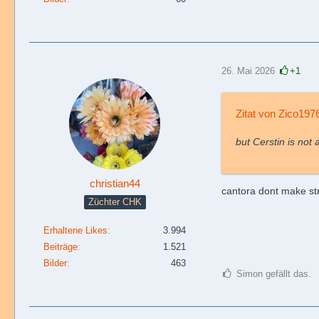
26. Mai 2026
+1
Zitat von Zico197
but Cerstin is not 
christian44
cantora dont make str
Züchter CHK
Erhaltene Likes
3.994
Beiträge
1.521
Bilder
463
Simon gefällt das.