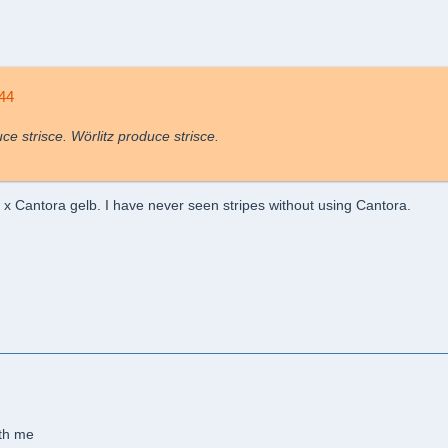
n44
e strisce. Wörlitz produce strisce.
z x Cantora gelb. I have never seen stripes without using Cantora.
ith me