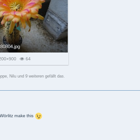
80804.jpg
200×900
64
pe, Nilu und 9 weiteren gefällt das.
 Wörlitz make this