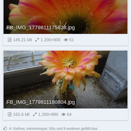
FB_IMG_1779811175628.jpg
145,21 kB
1.200×900
51
FB_IMG_1779811180804.jpg
162,6 kB
1.200×900
64
H. Kellner, meinemoppe, Nilu und 9 weiteren gefällt das.