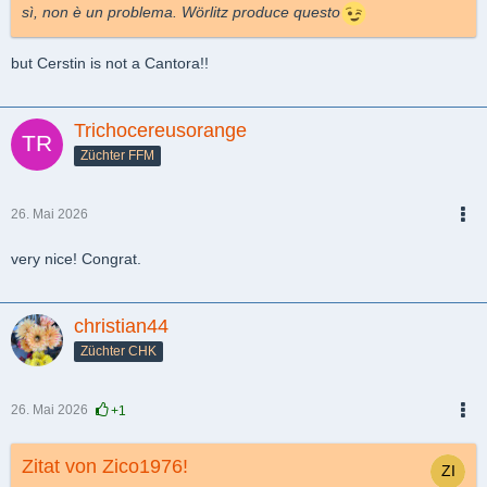
sì, non è un problema. Wörlitz produce questo
but Cerstin is not a Cantora!!
Trichocereusorange
Züchter FFM
26. Mai 2026
PDF
very nice! Congrat.
christian44
Züchter CHK
26. Mai 2026
+1
PDF
Zitat von Zico1976!