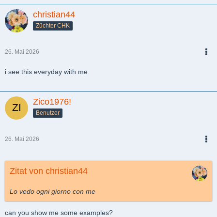
christian44
Züchter CHK
26. Mai 2026
PDF
i see this everyday with me
Zico1976!
Benutzer
26. Mai 2026
PDF
Zitat von christian44
Lo vedo ogni giorno con me
can you show me some examples?