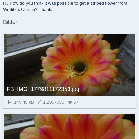
Hi. How do you think it was possible to get a striped flower from
Wörlitz x Cerstin? Thanks.
Bilder
FB_IMG_1779811172353.jpg
145,49 kB
1.200×900
67