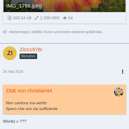
IMG_1786.jpeg
265,54 kB
1.200×900
64
meinemoppe, el48tel, Konni und einem weiteren gefällt das.
Zico1976!
Benutzer
26. Mai 2026
PDF
Zitat von christian44
Non cantora ma wörltz
Spero che ora sia sufficiente
Wörlitz x ???