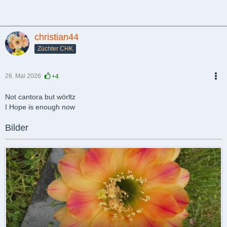
christian44
Züchter CHK
26. Mai 2026
+4
PDF
Not cantora but wörltz
I Hope is enough now
Bilder