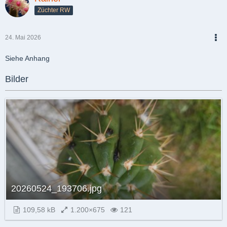
Züchter RW
24. Mai 2026
PDF
Siehe Anhang
Bilder
20260524_193706.jpg
109,58 kB
1.200×675
121