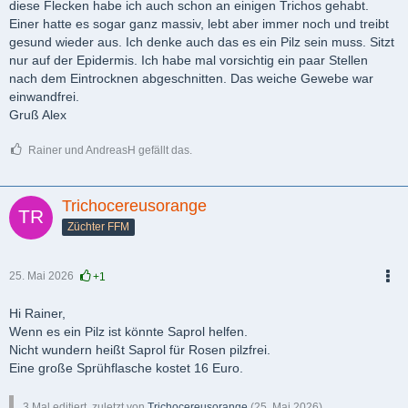
diese Flecken habe ich auch schon an einigen Trichos gehabt.
Einer hatte es sogar ganz massiv, lebt aber immer noch und treibt
gesund wieder aus. Ich denke auch das es ein Pilz sein muss. Sitzt
nur auf der Epidermis. Ich habe mal vorsichtig ein paar Stellen
nach dem Eintrocknen abgeschnitten. Das weiche Gewebe war
einwandfrei.
Gruß Alex
Rainer und AndreasH gefällt das.
Trichocereusorange
Züchter FFM
25. Mai 2026
+1
PDF
Hi Rainer,
Wenn es ein Pilz ist könnte Saprol helfen.
Nicht wundern heißt Saprol für Rosen pilzfrei.
Eine große Sprühflasche kostet 16 Euro.
3 Mal editiert, zuletzt von
Trichocereusorange
(
25. Mai 2026
)