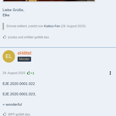
Liebe Grüße,
Elke
Einmal editiert, zuletzt von
Kaktus-Fan
(
28. August 2025
)
josska und el48tel gefällt das.
el48tel
Meister
28. August 2025
+1
PDF
EJE.2020.0001.022
EJE.2020.0001.023,
= wonderful
WFP gefällt das.