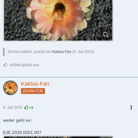
Einmal editiert, zuletzt von
Kaktus-Fan
(
6. Juli 2025
)
el48tel gefällt das.
Kaktus-Fan
Züchter EJE
6. Juli 2025
+4
PDF
weiter geht es:
EJE.2020.0001.007