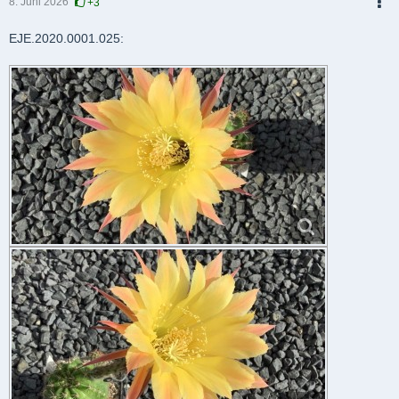
8. Juni 2026
+3
PDF
EJE.2020.0001.025: