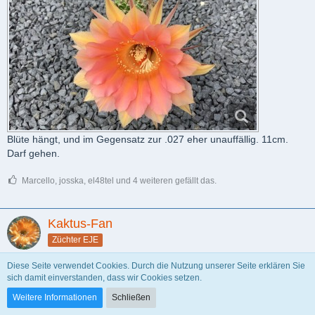
Blüte hängt, und im Gegensatz zur .027 eher unauffällig. 11cm.
Darf gehen.
Marcello, josska, el48tel und 4 weiteren gefällt das.
Kaktus-Fan
Züchter EJE
Diese Seite verwendet Cookies. Durch die Nutzung unserer Seite erklären Sie
16. Juni 2026
sich damit einverstanden, dass wir Cookies setzen.
+3
PDF
Weitere Informationen
Schließen
EJE.2020.0001.029