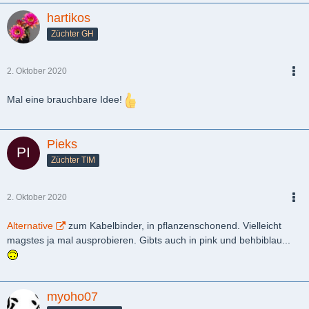
hartikos
Züchter GH
2. Oktober 2020
PDF
Mal eine brauchbare Idee!
Pieks
Züchter TIM
2. Oktober 2020
PDF
Alternative
zum Kabelbinder, in pflanzenschonend. Vielleicht
magstes ja mal ausprobieren. Gibts auch in pink und behbiblau...
myoho07