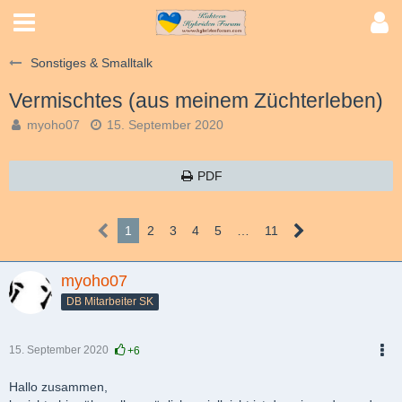
Sonstiges & Smalltalk
Vermischtes (aus meinem Züchterleben)
myoho07
15. September 2020
PDF
1
2
3
4
5
…
11
myoho07
DB Mitarbeiter SK
15. September 2020
+6
PDF
Hallo zusammen,