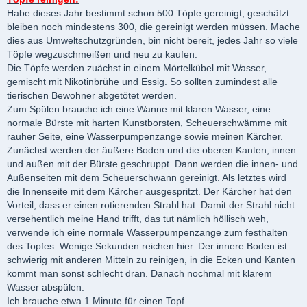
Habe dieses Jahr bestimmt schon 500 Töpfe gereinigt, geschätzt
bleiben noch mindestens 300, die gereinigt werden müssen. Mache
dies aus Umweltschutzgründen, bin nicht bereit, jedes Jahr so viele
Töpfe wegzuschmeißen und neu zu kaufen.
Die Töpfe werden zuächst in einem Mörtelkübel mit Wasser,
gemischt mit Nikotinbrühe und Essig. So sollten zumindest alle
tierischen Bewohner abgetötet werden.
Zum Spülen brauche ich eine Wanne mit klaren Wasser, eine
normale Bürste mit harten Kunstborsten, Scheuerschwämme mit
rauher Seite, eine Wasserpumpenzange sowie meinen Kärcher.
Zunächst werden der äußere Boden und die oberen Kanten, innen
und außen mit der Bürste geschruppt. Dann werden die innen- und
Außenseiten mit dem Scheuerschwann gereinigt. Als letztes wird
die Innenseite mit dem Kärcher ausgespritzt. Der Kärcher hat den
Vorteil, dass er einen rotierenden Strahl hat. Damit der Strahl nicht
versehentlich meine Hand trifft, das tut nämlich höllisch weh,
verwende ich eine normale Wasserpumpenzange zum festhalten
des Topfes. Wenige Sekunden reichen hier. Der innere Boden ist
schwierig mit anderen Mitteln zu reinigen, in die Ecken und Kanten
kommt man sonst schlecht dran. Danach nochmal mit klarem
Wasser abspülen.
Ich brauche etwa 1 Minute für einen Topf.