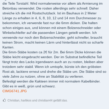
die Teile Torstahl. Wird normalerweise vor allem als Armierung im
Betonbau verwendet. Die rosten allerdings sehr schnell. Daher
streiche ich die mit Rostschutzlack. Ist im Bauhaus in 2 Meter
Länge zu erhalten in 4, 6, 8, 10, 12 und 14 mm Durchmesser zu
bekommen, ich verwende fast nur die 6mm dicken. Die halten
schon einiges aus, und können mit einem Bolzenschneider oder
Winkelschleifer auf die passenden Längen geteilt werden. Ich
verwende nur noch den Bolzenschneider, geht schneller, braucht
keinen Strom, macht keinen Lärm und hinterlässt nicht so scharfe
Kanten.
Die 6mm-Stäbe kosten ca 2€ für 2m. Bei 6mm Dicke können die
Stäbe leicht eingebracht werden. Der im Substrat befindliche Teil
fängt trotz des Lacks irgendwann auch an zu rosten, bleiben aber
trotzdem sehr stabil. Wenn ich umtopfe, bürste ich den gröbsten
Rost ab, lackiere erneut und drehe die Stäbe um. Die Stäbe sind so
viele Jahre zu nutzen, ohne an Stabilität zu verlieren.
Befestigt werden die Kakteen immer mit normalem Kabelbinder.
Gibt es in weiß, grün und schwarz.
CIMG6741.JPG
Christian, hartikos und christian44 gefällt das.