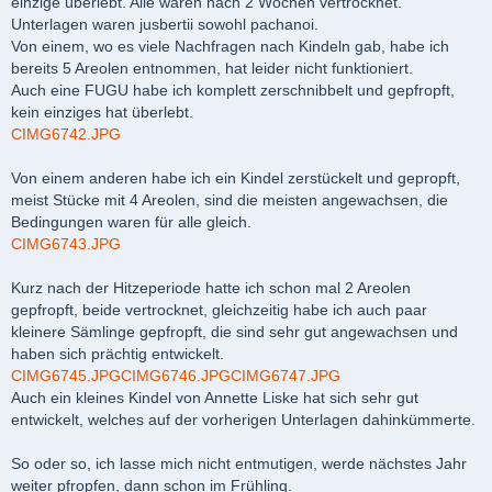
einzige überlebt. Alle waren nach 2 Wochen vertrocknet.
Unterlagen waren jusbertii sowohl pachanoi.
Von einem, wo es viele Nachfragen nach Kindeln gab, habe ich
bereits 5 Areolen entnommen, hat leider nicht funktioniert.
Auch eine FUGU habe ich komplett zerschnibbelt und gepfropft,
kein einziges hat überlebt.
CIMG6742.JPG
Von einem anderen habe ich ein Kindel zerstückelt und gepropft,
meist Stücke mit 4 Areolen, sind die meisten angewachsen, die
Bedingungen waren für alle gleich.
CIMG6743.JPG
Kurz nach der Hitzeperiode hatte ich schon mal 2 Areolen
gepfropft, beide vertrocknet, gleichzeitig habe ich auch paar
kleinere Sämlinge gepfropft, die sind sehr gut angewachsen und
haben sich prächtig entwickelt.
CIMG6745.JPG
CIMG6746.JPG
CIMG6747.JPG
Auch ein kleines Kindel von Annette Liske hat sich sehr gut
entwickelt, welches auf der vorherigen Unterlagen dahinkümmerte.
So oder so, ich lasse mich nicht entmutigen, werde nächstes Jahr
weiter pfropfen, dann schon im Frühling.