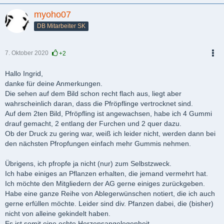
myoho07
DB Mitarbeiter SK
7. Oktober 2020
+2
PDF
Hallo Ingrid,
danke für deine Anmerkungen.
Die sehen auf dem Bild schon recht flach aus, liegt aber
wahrscheinlich daran, dass die Pfröpflinge vertrocknet sind.
Auf dem 2ten Bild, Pfröpfling ist angewachsen, habe ich 4 Gummi
drauf gemacht, 2 entlang der Furchen und 2 quer dazu.
Ob der Druck zu gering war, weiß ich leider nicht, werden dann bei
den nächsten Pfropfungen einfach mehr Gummis nehmen.
Übrigens, ich pfropfe ja nicht (nur) zum Selbstzweck.
Ich habe einiges an Pflanzen erhalten, die jemand vermehrt hat.
Ich möchte den Mitgliedern der AG gerne einiges zurückgeben.
Habe eine ganze Reihe von Ablegerwünschen notiert, die ich auch
gerne erfüllen möchte. Leider sind div. Pfanzen dabei, die (bisher)
nicht von alleine gekindelt haben.
Es ist somit eine echte Herzensangelegenheit.